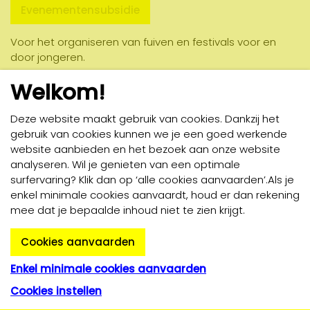
Evenementensubsidie
Voor het organiseren van fuiven en festivals voor en
door jongeren.
Welkom!
Deze website maakt gebruik van cookies. Dankzij het
gebruik van cookies kunnen we je een goed werkende
website aanbieden en het bezoek aan onze website
analyseren. Wil je genieten van een optimale
surfervaring? Klik dan op ‘alle cookies aanvaarden’.Als je
enkel minimale cookies aanvaardt, houd er dan rekening
Facebook
Instagram
YouTube
Volg ons op
mee dat je bepaalde inhoud niet te zien krijgt.
Cookies aanvaarden
Enkel minimale cookies aanvaarden
Privacybeleid
Cookiebeleid
Algemene voorwaarden
Cookies instellen
webdesign © Sanmax Projects